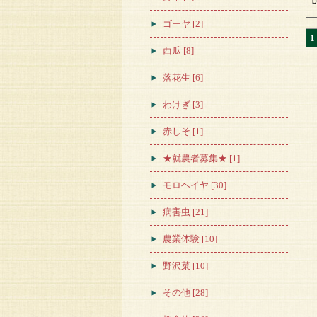
ゴーヤ [2]
1
西瓜 [8]
落花生 [6]
わけぎ [3]
赤しそ [1]
★就農者募集★ [1]
モロヘイヤ [30]
病害虫 [21]
農業体験 [10]
野沢菜 [10]
その他 [28]