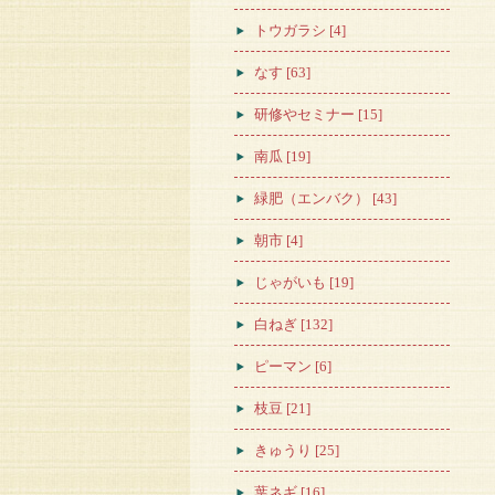
トウガラシ [4]
なす [63]
研修やセミナー [15]
南瓜 [19]
緑肥（エンバク） [43]
朝市 [4]
じゃがいも [19]
白ねぎ [132]
ピーマン [6]
枝豆 [21]
きゅうり [25]
葉ネギ [16]