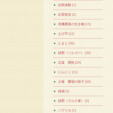
自然体験 [1]
出荷状況 [2]
有機農業の生き物 [13]
えび芋 [22]
とまと [36]
緑肥（ソルゴー） [30]
北遠 開拓 [29]
にんにく [11]
大塚 圃場の様子 [30]
雑感 [3]
緑肥（マルチ麦） [5]
パプリカ [1]