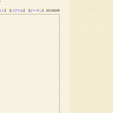
。
ラシ
】 【
パプリカ
】 【
ピーマン
】 2013/06/08