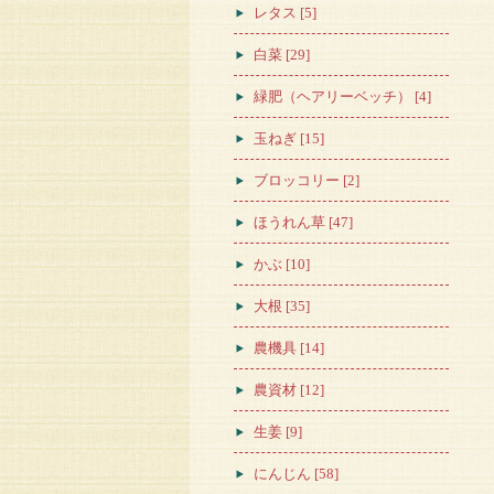
レタス [5]
白菜 [29]
緑肥（ヘアリーベッチ） [4]
玉ねぎ [15]
ブロッコリー [2]
ほうれん草 [47]
かぶ [10]
大根 [35]
農機具 [14]
農資材 [12]
生姜 [9]
にんじん [58]