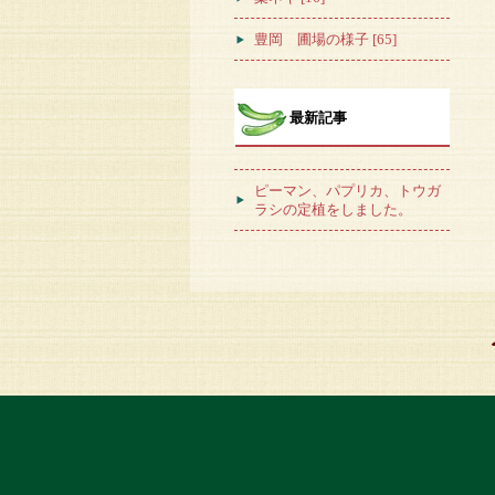
豊岡 圃場の様子 [65]
最新記事
ピーマン、パプリカ、トウガ
ラシの定植をしました。