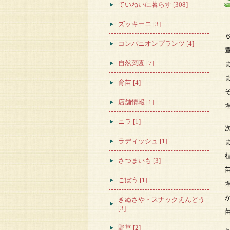
ていねいに暮らす [308]
ズッキーニ [3]
コンパニオンプランツ [4]
自然菜園 [7]
育苗 [4]
店舗情報 [1]
ニラ [1]
ラディッシュ [1]
さつまいも [3]
ごぼう [1]
きぬさや・スナックえんどう
[3]
野草 [2]