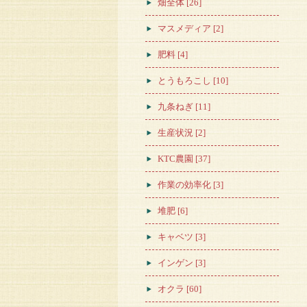
畑全体 [26]
マスメディア [2]
肥料 [4]
とうもろこし [10]
九条ねぎ [11]
生産状況 [2]
KTC農園 [37]
作業の効率化 [3]
堆肥 [6]
キャベツ [3]
インゲン [3]
オクラ [60]