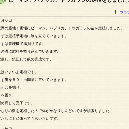
ピーマン、パプリカ、トウガラシの定植をしました
【
トウガ
６月６日
豊岡の露地１圃場にピーマン、パプリカ、トウガラシの苗を定植しました。
まずは定植予定地に畝を立てていきます。
まずは管理機で溝掘りです。
その溝に肥料を割り込んでいきます。
埋戻し、鎮圧して畝の完成です。
次はいよいよ定植です。
まず苗を８０ｃｍ間隔に置いていきます。
植え穴を掘り、
苗を置き、
埋め戻して完了です。
かなりの数を定植したので体がかなりしんどいですが頑張りました。
苗たちにも頑張ってもらいたいです。