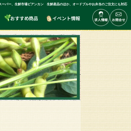
スーパー、生鮮市場ビアンカン 生鮮産品のほか、オードブルやお弁当のご注文にも対応