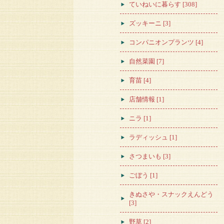
ていねいに暮らす [308]
ズッキーニ [3]
コンパニオンプランツ [4]
自然菜園 [7]
育苗 [4]
店舗情報 [1]
ニラ [1]
ラディッシュ [1]
さつまいも [3]
ごぼう [1]
きぬさや・スナックえんどう
[3]
野草 [2]