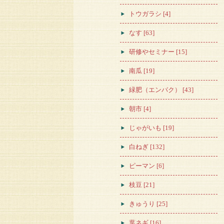
トウガラシ [4]
なす [63]
研修やセミナー [15]
南瓜 [19]
緑肥（エンバク） [43]
朝市 [4]
じゃがいも [19]
白ねぎ [132]
ピーマン [6]
枝豆 [21]
きゅうり [25]
葉ネギ [16]