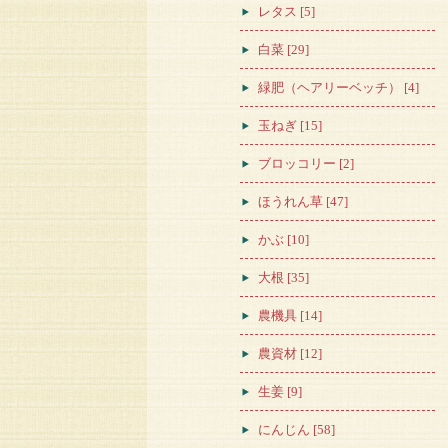
レタス [5]
白菜 [29]
緑肥（ヘアリーベッチ） [4]
玉ねぎ [15]
ブロッコリー [2]
ほうれん草 [47]
かぶ [10]
大根 [35]
農機具 [14]
農資材 [12]
生姜 [9]
にんじん [58]