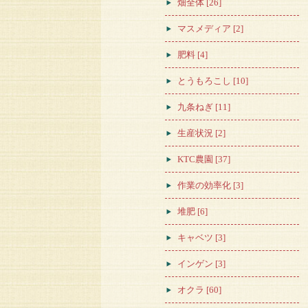
畑全体 [26]
マスメディア [2]
肥料 [4]
とうもろこし [10]
九条ねぎ [11]
生産状況 [2]
KTC農園 [37]
作業の効率化 [3]
堆肥 [6]
キャベツ [3]
インゲン [3]
オクラ [60]