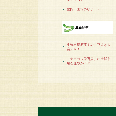
豊岡 圃場の様子 [65]
最新記事
生鮮市場石原やの「豆まき大
会」が！
「ナニコレ珍百景」に生鮮市
場石原やが！？