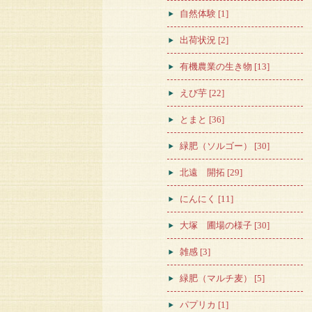
自然体験 [1]
出荷状況 [2]
有機農業の生き物 [13]
えび芋 [22]
とまと [36]
緑肥（ソルゴー） [30]
北遠 開拓 [29]
にんにく [11]
大塚 圃場の様子 [30]
雑感 [3]
緑肥（マルチ麦） [5]
パプリカ [1]