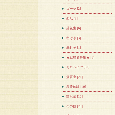
ゴーヤ [2]
西瓜 [8]
落花生 [6]
わけぎ [3]
赤しそ [1]
★就農者募集★ [1]
モロヘイヤ [30]
病害虫 [21]
農業体験 [10]
野沢菜 [10]
その他 [28]