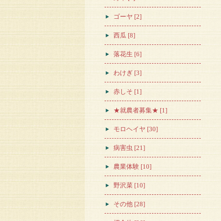
ゴーヤ [2]
西瓜 [8]
落花生 [6]
わけぎ [3]
赤しそ [1]
★就農者募集★ [1]
モロヘイヤ [30]
病害虫 [21]
農業体験 [10]
野沢菜 [10]
その他 [28]