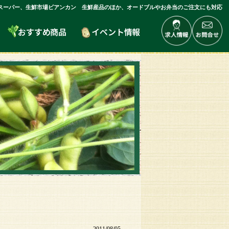
スーパー、生鮮市場ビアンカン 生鮮産品のほか、オードブルやお弁当のご注文にも対応