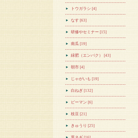
トウガラシ [4]
なす [63]
研修やセミナー [15]
南瓜 [19]
緑肥（エンバク） [43]
朝市 [4]
じゃがいも [19]
白ねぎ [132]
ピーマン [6]
枝豆 [21]
きゅうり [25]
葉ネギ [16]