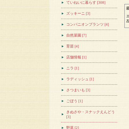
ていねいに暮らす [308]
ズッキーニ [3]
コンパニオンプランツ [4]
自然菜園 [7]
育苗 [4]
店舗情報 [1]
ニラ [1]
ラディッシュ [1]
さつまいも [3]
ごぼう [1]
きぬさや・スナックえんどう
[3]
野草 [2]