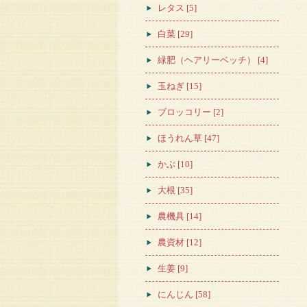
レタス [5]
白菜 [29]
緑肥（ヘアリーベッチ） [4]
玉ねぎ [15]
ブロッコリー [2]
ほうれん草 [47]
かぶ [10]
大根 [35]
農機具 [14]
農資材 [12]
生姜 [9]
にんじん [58]