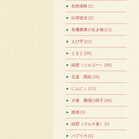
自然体験 [1]
出荷状況 [2]
有機農業の生き物 [13]
えび芋 [22]
とまと [36]
緑肥（ソルゴー） [30]
北遠 開拓 [29]
にんにく [11]
大塚 圃場の様子 [30]
雑感 [3]
緑肥（マルチ麦） [5]
パプリカ [1]