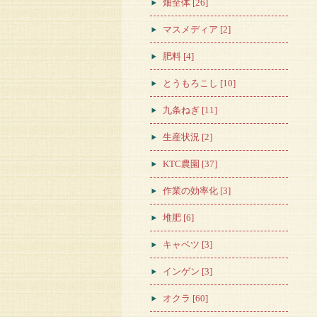
畑全体 [26]
マスメディア [2]
肥料 [4]
とうもろこし [10]
九条ねぎ [11]
生産状況 [2]
KTC農園 [37]
作業の効率化 [3]
堆肥 [6]
キャベツ [3]
インゲン [3]
オクラ [60]