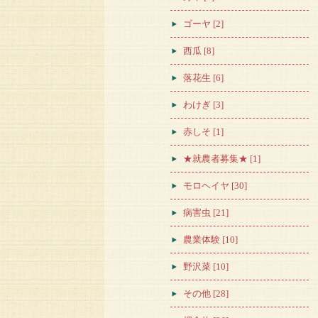
ゴーヤ [2]
西瓜 [8]
落花生 [6]
わけぎ [3]
赤しそ [1]
★就農者募集★ [1]
モロヘイヤ [30]
病害虫 [21]
農業体験 [10]
野沢菜 [10]
その他 [28]