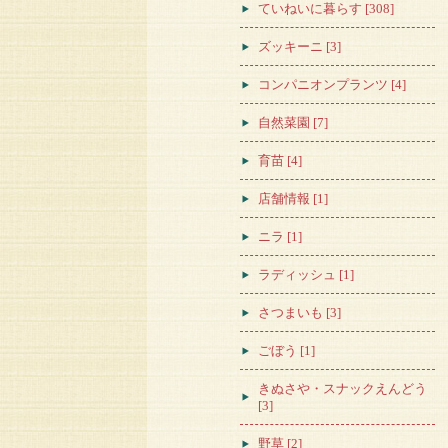
ていねいに暮らす [308]
ズッキーニ [3]
コンパニオンプランツ [4]
自然菜園 [7]
育苗 [4]
店舗情報 [1]
ニラ [1]
ラディッシュ [1]
さつまいも [3]
ごぼう [1]
きぬさや・スナックえんどう
[3]
野草 [2]