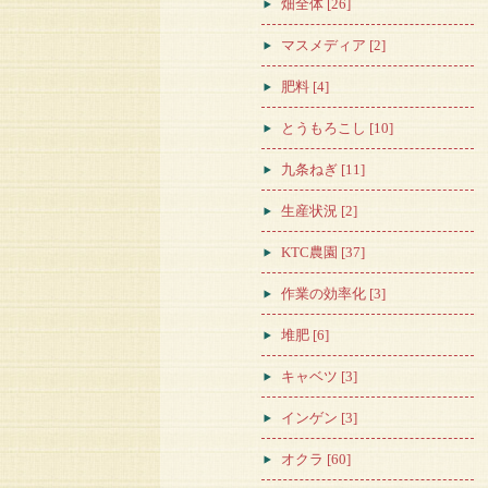
畑全体 [26]
マスメディア [2]
肥料 [4]
とうもろこし [10]
九条ねぎ [11]
生産状況 [2]
KTC農園 [37]
作業の効率化 [3]
堆肥 [6]
キャベツ [3]
インゲン [3]
オクラ [60]