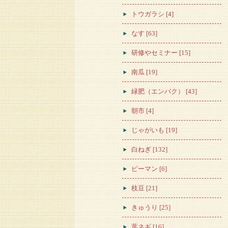
トウガラシ [4]
なす [63]
研修やセミナー [15]
南瓜 [19]
緑肥（エンバク） [43]
朝市 [4]
じゃがいも [19]
白ねぎ [132]
ピーマン [6]
枝豆 [21]
きゅうり [25]
葉ネギ [16]