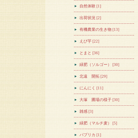
自然体験 [1]
出荷状況 [2]
有機農業の生き物 [13]
えび芋 [22]
とまと [36]
緑肥（ソルゴー） [30]
北遠 開拓 [29]
にんにく [11]
大塚 圃場の様子 [30]
雑感 [3]
緑肥（マルチ麦） [5]
パプリカ [1]