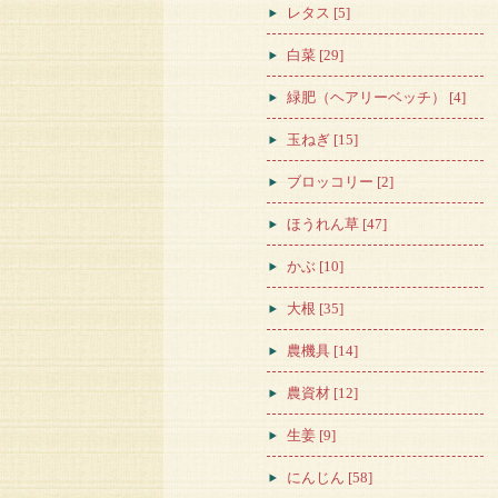
レタス [5]
白菜 [29]
緑肥（ヘアリーベッチ） [4]
玉ねぎ [15]
ブロッコリー [2]
ほうれん草 [47]
かぶ [10]
大根 [35]
農機具 [14]
農資材 [12]
生姜 [9]
にんじん [58]