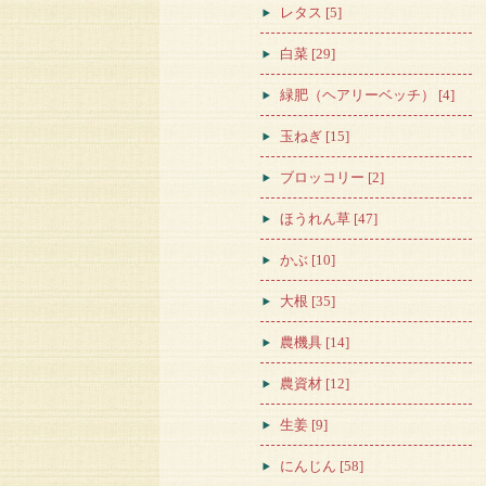
レタス [5]
白菜 [29]
緑肥（ヘアリーベッチ） [4]
玉ねぎ [15]
ブロッコリー [2]
ほうれん草 [47]
かぶ [10]
大根 [35]
農機具 [14]
農資材 [12]
生姜 [9]
にんじん [58]