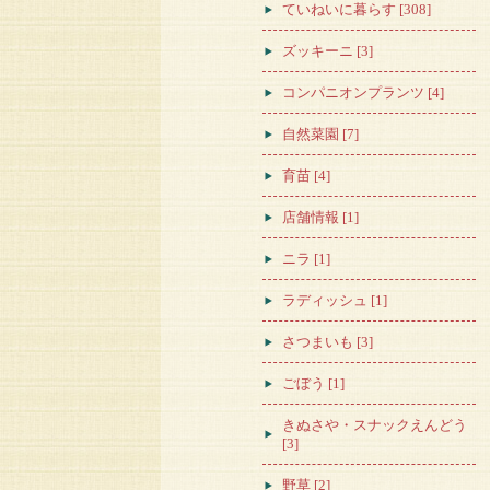
ていねいに暮らす [308]
ズッキーニ [3]
コンパニオンプランツ [4]
自然菜園 [7]
育苗 [4]
店舗情報 [1]
ニラ [1]
ラディッシュ [1]
さつまいも [3]
ごぼう [1]
きぬさや・スナックえんどう
[3]
野草 [2]