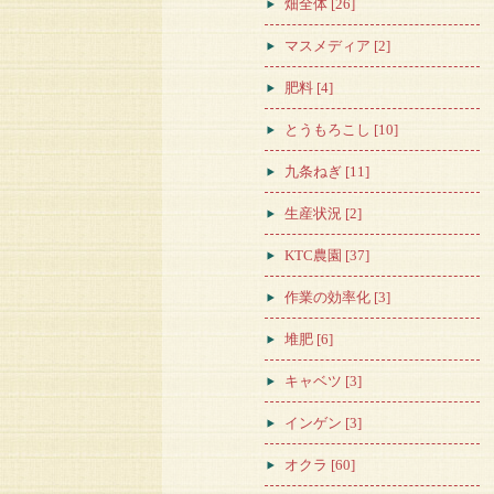
畑全体 [26]
マスメディア [2]
肥料 [4]
とうもろこし [10]
九条ねぎ [11]
生産状況 [2]
KTC農園 [37]
作業の効率化 [3]
堆肥 [6]
キャベツ [3]
インゲン [3]
オクラ [60]