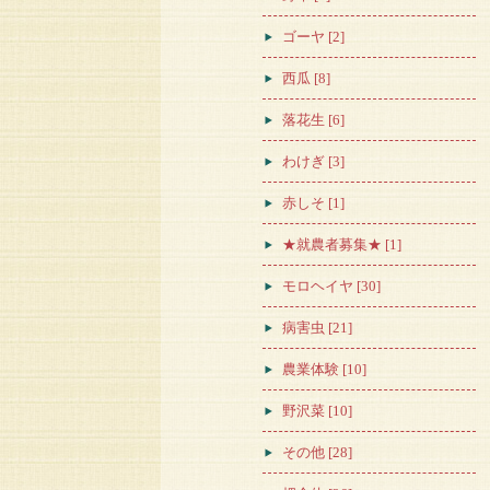
ゴーヤ [2]
西瓜 [8]
落花生 [6]
わけぎ [3]
赤しそ [1]
★就農者募集★ [1]
モロヘイヤ [30]
病害虫 [21]
農業体験 [10]
野沢菜 [10]
その他 [28]