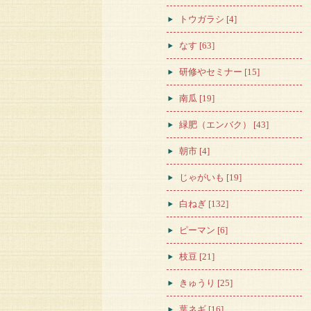
トウガラシ [4]
なす [63]
研修やセミナー [15]
南瓜 [19]
緑肥（エンバク） [43]
朝市 [4]
じゃがいも [19]
白ねぎ [132]
ピーマン [6]
枝豆 [21]
きゅうり [25]
葉ネギ [16]