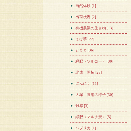
自然体験 [1]
出荷状況 [2]
有機農業の生き物 [13]
えび芋 [22]
とまと [36]
緑肥（ソルゴー） [30]
北遠 開拓 [29]
にんにく [11]
大塚 圃場の様子 [30]
雑感 [3]
緑肥（マルチ麦） [5]
パプリカ [1]