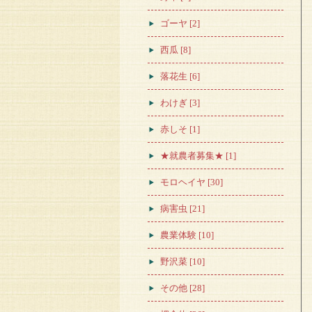
ゴーヤ [2]
西瓜 [8]
落花生 [6]
わけぎ [3]
赤しそ [1]
★就農者募集★ [1]
モロヘイヤ [30]
病害虫 [21]
農業体験 [10]
野沢菜 [10]
その他 [28]