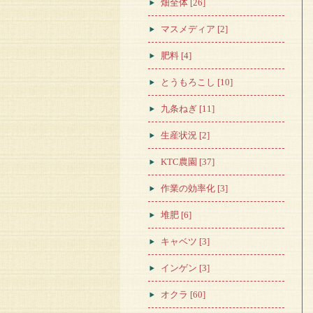
畑全体 [26]
マスメディア [2]
肥料 [4]
とうもろこし [10]
九条ねぎ [11]
生産状況 [2]
KTC農園 [37]
作業の効率化 [3]
堆肥 [6]
キャベツ [3]
インゲン [3]
オクラ [60]