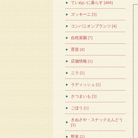
ていねいに暮らす [408]
ズッキーニ [3]
コンパニオンプランツ [4]
自然菜園 [7]
育苗 [4]
店舗情報 [1]
ニラ [1]
ラディッシュ [1]
さつまいも [3]
ごぼう [1]
きぬさや・スナックえんどう
[3]
野草 [2]