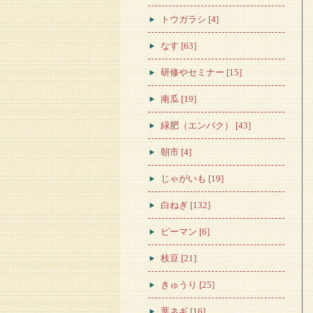
トウガラシ [4]
なす [63]
研修やセミナー [15]
南瓜 [19]
緑肥（エンバク） [43]
朝市 [4]
じゃがいも [19]
白ねぎ [132]
ピーマン [6]
枝豆 [21]
きゅうり [25]
葉ネギ [16]