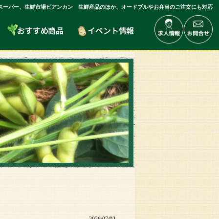
スーパー、生鮮市場ビアンカン 生鮮産品のほか、オードブルやお弁当のご注文にも対応