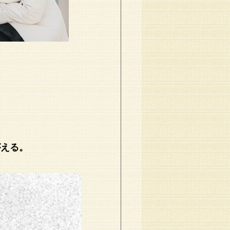
。
がえる。