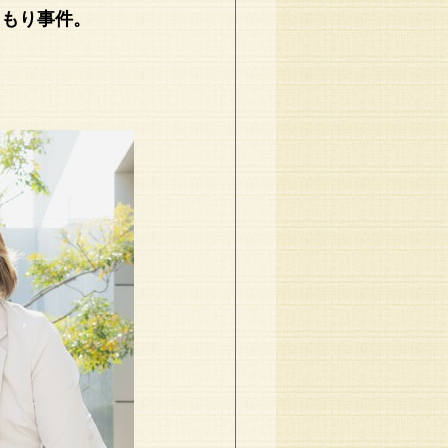
こもり事件。
」