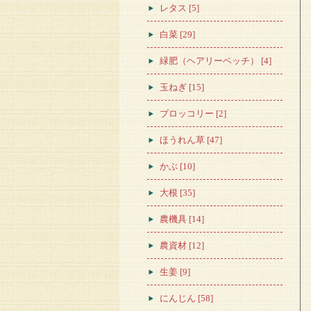
レタス [5]
白菜 [29]
緑肥（ヘアリーベッチ） [4]
玉ねぎ [15]
ブロッコリー [2]
ほうれん草 [47]
かぶ [10]
大根 [35]
農機具 [14]
農資材 [12]
生姜 [9]
にんじん [58]