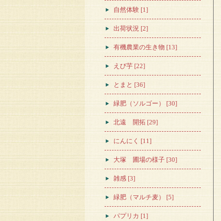
自然体験 [1]
出荷状況 [2]
有機農業の生き物 [13]
えび芋 [22]
とまと [36]
緑肥（ソルゴー） [30]
北遠 開拓 [29]
にんにく [11]
大塚 圃場の様子 [30]
雑感 [3]
緑肥（マルチ麦） [5]
パプリカ [1]