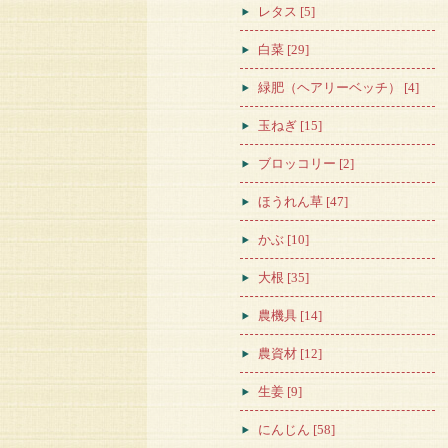
レタス [5]
白菜 [29]
緑肥（ヘアリーベッチ） [4]
玉ねぎ [15]
ブロッコリー [2]
ほうれん草 [47]
かぶ [10]
大根 [35]
農機具 [14]
農資材 [12]
生姜 [9]
にんじん [58]