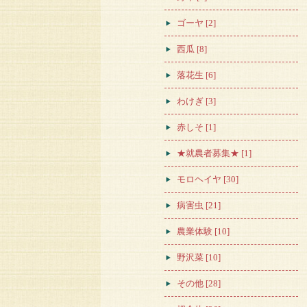
ゴーヤ [2]
西瓜 [8]
落花生 [6]
わけぎ [3]
赤しそ [1]
★就農者募集★ [1]
モロヘイヤ [30]
病害虫 [21]
農業体験 [10]
野沢菜 [10]
その他 [28]