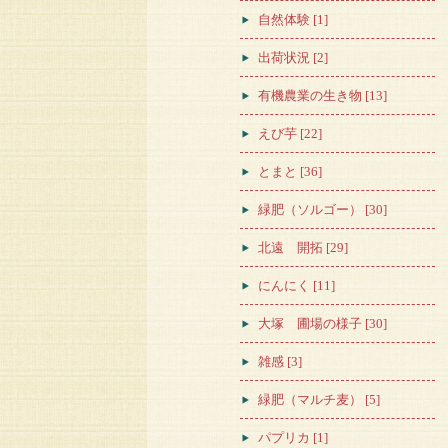
自然体験 [1]
出荷状況 [2]
有機農業の生き物 [13]
えび芋 [22]
とまと [36]
緑肥（ソルゴー） [30]
北遠 開拓 [29]
にんにく [11]
大塚 圃場の様子 [30]
雑感 [3]
緑肥（マルチ麦） [5]
パプリカ [1]