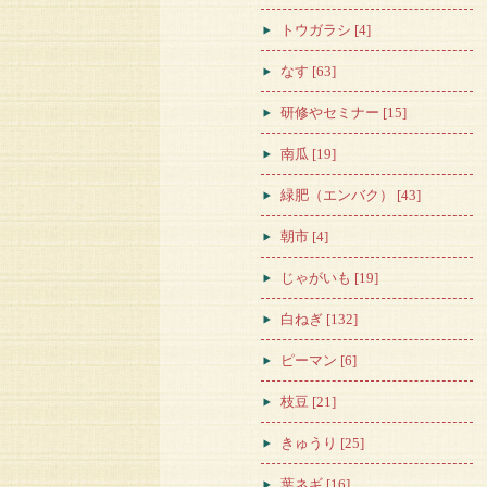
トウガラシ [4]
なす [63]
研修やセミナー [15]
南瓜 [19]
緑肥（エンバク） [43]
朝市 [4]
じゃがいも [19]
白ねぎ [132]
ピーマン [6]
枝豆 [21]
きゅうり [25]
葉ネギ [16]