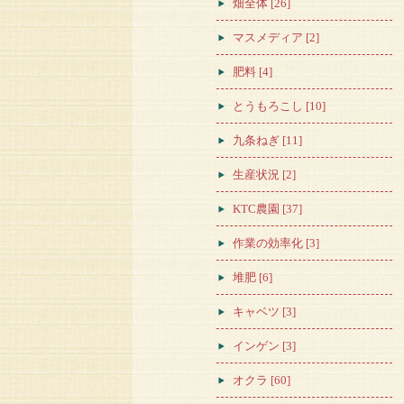
畑全体 [26]
マスメディア [2]
肥料 [4]
とうもろこし [10]
九条ねぎ [11]
生産状況 [2]
KTC農園 [37]
作業の効率化 [3]
堆肥 [6]
キャベツ [3]
インゲン [3]
オクラ [60]