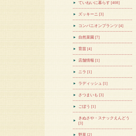
ていねいに暮らす [408]
ズッキーニ [3]
コンパニオンプランツ [4]
自然菜園 [7]
育苗 [4]
店舗情報 [1]
ニラ [1]
ラディッシュ [1]
さつまいも [3]
ごぼう [1]
きぬさや・スナックえんどう
[3]
野草 [2]