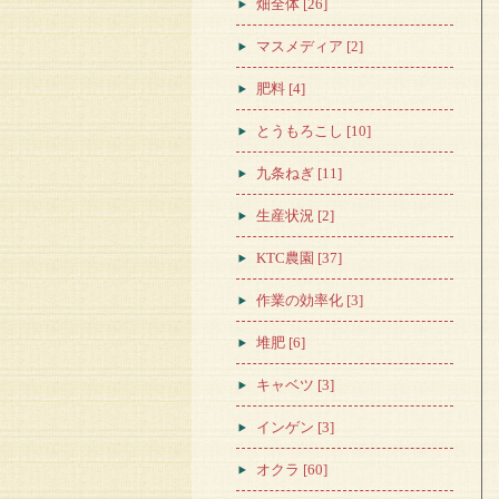
畑全体 [26]
マスメディア [2]
肥料 [4]
とうもろこし [10]
九条ねぎ [11]
生産状況 [2]
KTC農園 [37]
作業の効率化 [3]
堆肥 [6]
キャベツ [3]
インゲン [3]
オクラ [60]