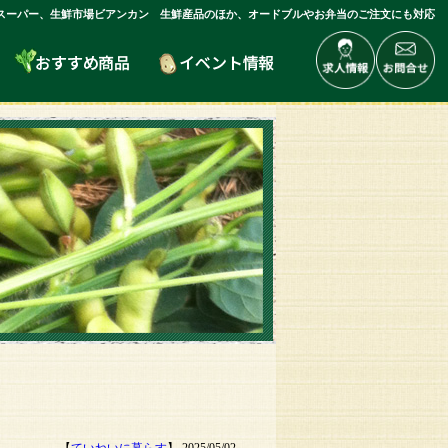
スーパー、生鮮市場ビアンカン 生鮮産品のほか、オードブルやお弁当のご注文にも対応