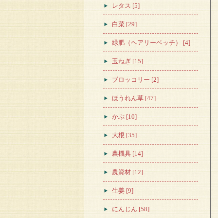
レタス [5]
白菜 [29]
緑肥（ヘアリーベッチ） [4]
玉ねぎ [15]
ブロッコリー [2]
ほうれん草 [47]
かぶ [10]
大根 [35]
農機具 [14]
農資材 [12]
生姜 [9]
にんじん [58]