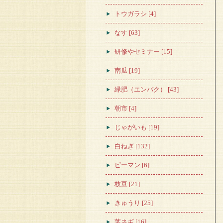
トウガラシ [4]
なす [63]
研修やセミナー [15]
南瓜 [19]
緑肥（エンバク） [43]
朝市 [4]
じゃがいも [19]
白ねぎ [132]
ピーマン [6]
枝豆 [21]
きゅうり [25]
葉ネギ [16]