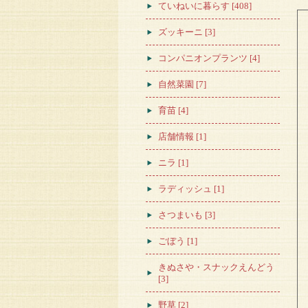
ていねいに暮らす [408]
ズッキーニ [3]
コンパニオンプランツ [4]
自然菜園 [7]
育苗 [4]
店舗情報 [1]
ニラ [1]
ラディッシュ [1]
さつまいも [3]
ごぼう [1]
きぬさや・スナックえんどう
[3]
野草 [2]