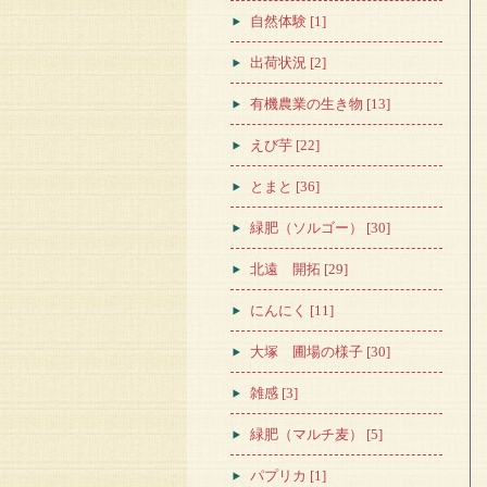
自然体験 [1]
出荷状況 [2]
有機農業の生き物 [13]
えび芋 [22]
とまと [36]
緑肥（ソルゴー） [30]
北遠 開拓 [29]
にんにく [11]
大塚 圃場の様子 [30]
雑感 [3]
緑肥（マルチ麦） [5]
パプリカ [1]