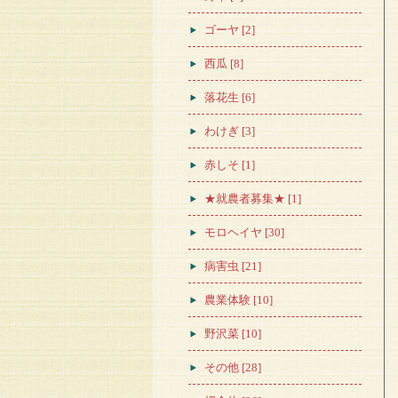
ゴーヤ [2]
西瓜 [8]
落花生 [6]
わけぎ [3]
赤しそ [1]
★就農者募集★ [1]
モロヘイヤ [30]
病害虫 [21]
農業体験 [10]
野沢菜 [10]
その他 [28]